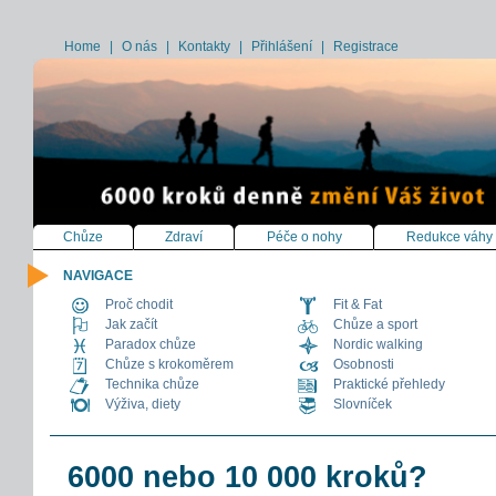
Home
|
O nás
|
Kontakty
|
Přihlášení
|
Registrace
Chůze
Zdraví
Péče o nohy
Redukce váhy
NAVIGACE
Proč chodit
Fit & Fat
Jak začít
Chůze a sport
Paradox chůze
Nordic walking
Chůze s krokoměrem
Osobnosti
Technika chůze
Praktické přehledy
Výživa, diety
Slovníček
6000 nebo 10 000 kroků?