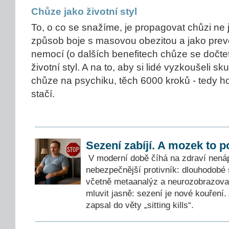
Chůze jako životní styl
To, o co se snažíme, je propagovat chůzi ne 
způsob boje s masovou obezitou a jako prev
nemocí (o dalších benefitech chůze se dočtet
životní styl. A na to, aby si lidé vyzkoušeli s
chůze na psychiku, těch 6000 kroků - tedy h
stačí.
Sezení zabíjí. A mozek to p
V moderní době číhá na zdraví nenáp
nebezpečnější protivník: dlouhodobé 
včetně metaanalýz a neurozobrazova
mluvit jasně: sezení je nové kouření.
zapsal do věty „sitting kills“.