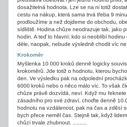
dosažitelná hodnota. Lze se na ni totiž dost
cestu na nákup, která sama trvá třeba 9 minut
prodloužíme a než dojdeme do obchodu, ob
sídliště. Hodina chůze neodrazuje tak, jako 
hodin. A teď to hlavní: kdo si neoblíbí hodin
déle, naopak, nebude výsledně chodit víc ne
Krokoměr
Myšlenka 10 000 kroků denně logicky souvis
krokoměrů. Jde totiž o hodnotu, kterou bycho
den. Ve výsledku pak na odpolední procház
6000 kroků nebo o něco málo víc. To však čl
chůze právě dozvídá, neví. Když mu řeknete 
zásadního pro své zdraví, choďte denně 10.0
hodnotu na vzdálenost, pak na čas a zděsí 
bych přece neměl čas. Stejně tak, když lidem
chůzí trvale zhubnout. ..........