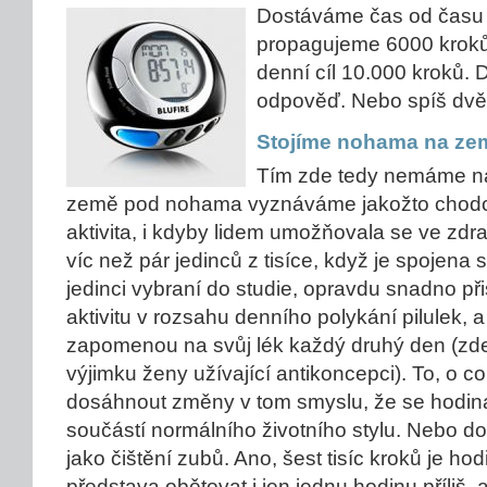
Dostáváme čas od času 
propagujeme 6000 kroků
denní cíl 10.000 kroků. D
odpověď. Nebo spíš dvě 
Stojíme nohama na ze
Tím zde tedy nemáme na 
země pod nohama vyznáváme jakožto chodci
aktivita, i kdyby lidem umožňovala se ve zdra
víc než pár jedinců z tisíce, když je spojena
jedinci vybraní do studie, opravdu snadno př
aktivitu v rozsahu denního polykání pilulek, a
zapomenou na svůj lék každý druhý den (zde
výjimku ženy užívající antikoncepci). To, o c
dosáhnout změny v tom smyslu, že se hodin
součástí normálního životního stylu. Nebo d
jako čištění zubů. Ano, šest tisíc kroků je ho
představa obětovat i jen jednu hodinu příliš, 