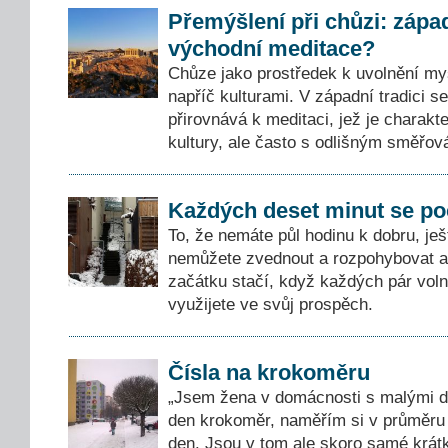
Přemýšlení při chůzi: zápa
východní meditace?
Chůze jako prostředek k uvolnění mys
napříč kulturami. V západní tradici s
přirovnává k meditaci, jež je charakt
kultury, ale často s odlišným směřová
Každých deset minut se poč
To, že nemáte půl hodinu k dobru, je
nemůžete zvednout a rozpohybovat a
začátku stačí, když každých pár vol
využijete ve svůj prospěch.
Čísla na krokoměru
„Jsem žena v domácnosti s malými d
den krokoměr, naměřím si v průměru 7
den. Jsou v tom ale skoro samé krát