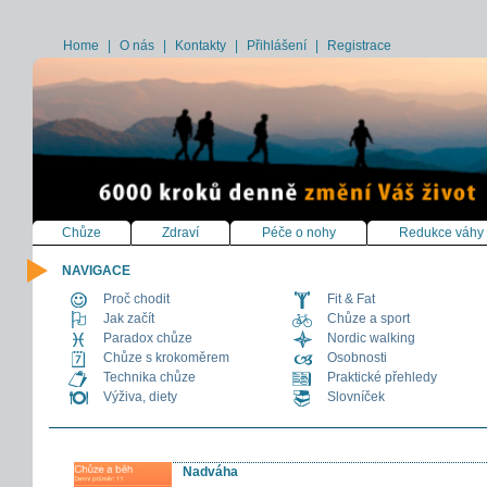
Home
|
O nás
|
Kontakty
|
Přihlášení
|
Registrace
Chůze
Zdraví
Péče o nohy
Redukce váhy
NAVIGACE
Proč chodit
Fit & Fat
Jak začít
Chůze a sport
Paradox chůze
Nordic walking
Chůze s krokoměrem
Osobnosti
Technika chůze
Praktické přehledy
Výživa, diety
Slovníček
Nadváha