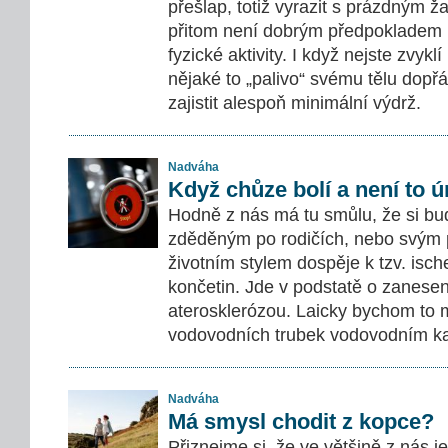
přešlap, totiž vyrazit s prázdným ž
přitom není dobrým předpokladem p
fyzické aktivity. I když nejste zvyklí
nějaké to „palivo“ svému tělu dopřát
zajistit alespoň minimální výdrž.
Nadváha
Když chůze bolí a není to ún
Hodně z nás má tu smůlu, že si bu
zděděným po rodičích, nebo svým
životním stylem dospěje k tzv. isc
končetin. Jde v podstatě o zanesen
aterosklerózou. Laicky bychom to m
vodovodních trubek vodovodním 
Nadváha
Má smysl chodit z kopce?
Přiznejme si, že ve většině z nás 