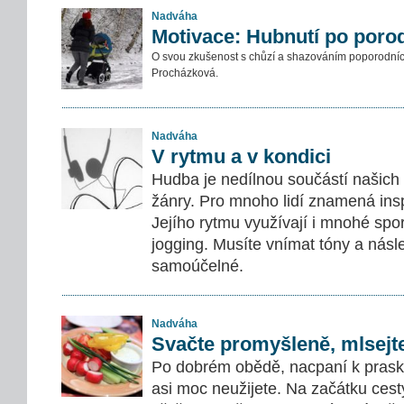
Nadváha
Motivace: Hubnutí po poro
O svou zkušenost s chůzí a shazováním poporodních
Procházková.
Nadváha
V rytmu a v kondici
Hudba je nedílnou součástí našich 
žánry. Pro mnoho lidí znamená inspi
Jejího rytmu využívají i mnohé spor
jogging. Musíte vnímat tóny a násl
samoúčelné.
Nadváha
Svačte promyšleně, mlsejt
Po dobrém obědě, nacpaní k praskn
asi moc neužijete. Na začátku cesty