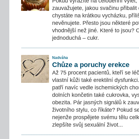
Pokud vyrážíte na celodenní výlet,
zauvažujete, jakou svačinu přibalit
chystáte na krátkou vycházku, příliš
nevěnujete. Přesto jsou některé pot
vhodnější než jiné. Které to jsou?
jednoduchá – cukr.
Nadváha
Chůze a poruchy erekce
Až 75 procent pacientů, kteří se léč
vlastní kůži také erektilní dysfunkc
patří navíc vedle ischemických cho
dolních končetin také cukrovka, vy
obezita. Pár jasných signálů k za
životního stylu, co říkáte? Pokud 
nejenže prospějete svému tělu cel
zlepšíte svůj sexuální život...