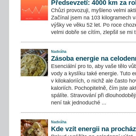
Předsevzetí: 4000 km za ro
Chůzi provozuji, myšleno velmi akti
Začínal jsem na 103 kilogramech v
výšky ve věku 52 let. Po roce choze
velmi dobře se cítím, zlepšil se mi 
Nadváha
Zásoba energie na celodenn
Esenciální pro to, aby vaše tělo vů
vody a kyslíku také energie. Tuto 
v kilokaloriích, o nichž ale často h
kaloriích. Pochopitelně, čím jste akt
spálíte. Stravování při dlouhodoběj
není tak jednoduché ...
Nadváha
Kde vzít energii na prochá