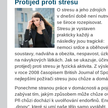
Protijed proti stresu
O stresu a jeho zdrojích
v dnešní době není nutn
se široce rozepisovat.
Stresu je vystaven
prakticky každý a
následky jsou tragické:
nemoci srdce a oběhov
soustavy, nadváha a obezita, nespavost, úzko
na návykových látkách. Jak se ukazuje, účin
protijed) proti stresu je fyzická aktivita. Z v
v roce 2008 časopisem British Journal of Spo
nejlepšími požírači stresu jsou chůze a domá
Ponechme stranou práce v domácnosti a poj
zabývat tím, jakým způsobem může chůze ovl
Při chůzi dochází k uvolňování endorfinů. End
„drogy“, které si umí naše tělo samo vyrábět,