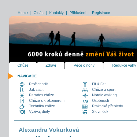
Home
|
O nás
|
Kontakty
|
Přihlášení
|
Registrace
Chůze
Zdraví
Péče o nohy
Redukce váhy
NAVIGACE
Proč chodit
Fit & Fat
Jak začít
Chůze a sport
Paradox chůze
Nordic walking
Chůze s krokoměrem
Osobnosti
Technika chůze
Praktické přehledy
Výživa, diety
Slovníček
Alexandra Vokurková