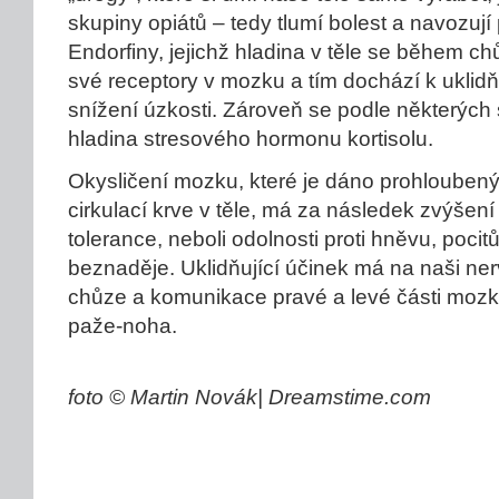
skupiny opiátů – tedy tlumí bolest a navozují 
Endorfiny, jejichž hladina v těle se během ch
své receptory v mozku a tím dochází k uklid
snížení úzkosti. Zároveň se podle některých s
hladina stresového hormonu kortisolu.
Okysličení mozku, které je dáno prohloubený
cirkulací krve v těle, má za následek zvýšení
tolerance, neboli odolnosti proti hněvu, pocit
beznaděje. Uklidňující účinek má na naši ne
chůze a komunikace pravé a levé části mo
paže-noha.
foto © Martin Novák| Dreamstime.com