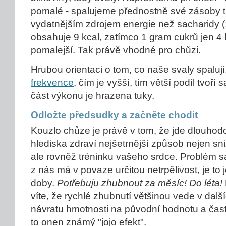
pomalé - spalujeme přednostně své zásoby tu
vydatnějším zdrojem energie než sacharidy (
obsahuje 9 kcal, zatímco 1 gram cukrů jen 4 k
pomalejší. Tak právě vhodné pro chůzi.
Hrubou orientaci o tom, co naše svaly spalu
frekvence
, čím je vyšší, tím větší podíl tvoří
část výkonu je hrazena tuky.
Odložte předsudky a začněte chodit
Kouzlo chůze je právě v tom, že jde dlouhodo
hlediska zdraví nejšetrnější způsob nejen sn
ale rovněž tréninku vašeho srdce. Problém s
z nás má v povaze určitou netrpělivost, je to
doby.
Potřebuju zhubnout za měsíc! Do léta!
víte, že rychlé zhubnutí většinou vede v dal
návratu hmotnosti na původní hodnotu a čast
to onen známý "jojo efekt".