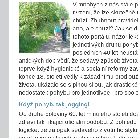
V mnohých z nás stále p
tvrzení, že lze skutečně
chůzí. Zhubnout pravide
ano, ale chůzí? Jak se 
tohoto portálu, názor lé
jednotlivých druhů pohy
posledních 40 let neustále
antických dob vědí, že sedavý způsob života
teprve když hygienické a sociální reformy 
konce 18. století vedly k zásadnímu prodlou
života, ukázalo se s plnou silou, jak drastick
nedostatek pohybu pro jednotlivce i pro spol
Když pohyb, tak jogging!
Od druhé poloviny 60. let minulého století d
zdraví tak říkající oficiální podobu. Z pohledu
logické, že za opak sedavého životního stylu
sport, v jehož těžišti je obvykle běh. Lidé za