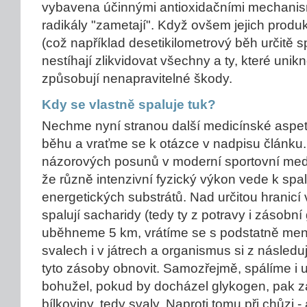
vybavena účinnými antioxidačními mechanism
radikály "zametají". Když ovšem jejich produk
(což například desetikilometrový běh určitě sp
nestíhají zlikvidovat všechny a ty, které unik
způsobují nenapravitelné škody.
Kdy se vlastně spaluje tuk?
Nechme nyní stranou další medicínské aspet
běhu a vraťme se k otázce v nadpisu článku
názorových posunů v moderní sportovní medi
že různě intenzivní fyzický výkon vede k spa
energetických substrátů. Nad určitou hranic
spalují sacharidy (tedy ty z potravy i zásobn
uběhneme 5 km, vrátíme se s podstatně me
svalech i v játrech a organismus si z následu
tyto zásoby obnovit. Samozřejmě, spálíme i u
bohužel, pokud by docházel glykogen, pak z
bílkoviny, tedy svaly. Naproti tomu při chůzi - a