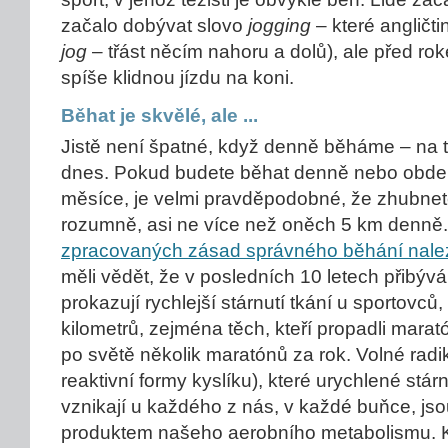
začalo dobývat slovo
jogging
– které angličtin
jog
– třást něcím nahoru a dolů), ale před r
spíše klidnou jízdu na koni.
Běhat je skvělé, ale ...
Jistě není špatné, když denně běháme – na t
dnes. Pokud budete běhat denně nebo obden 
měsíce, je velmi pravděpodobné, že zhubnete
rozumně, asi ne více než oněch 5 km denně
zpracovaných zásad správného běhání nale
měli vědět, že v posledních 10 letech přibýv
prokazují rychlejší stárnutí tkání u sportovc
kilometrů, zejména těch, kteří propadli marató
po světě několik maratónů za rok. Volné radi
reaktivní formy kyslíku), které urychlené stárn
vznikají u každého z nás, v každé buňce, jso
produktem našeho aerobního metabolismu. 