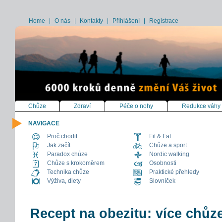
Home
|
O nás
|
Kontakty
|
Přihlášení
|
Registrace
Chůze
Zdraví
Péče o nohy
Redukce váhy
NAVIGACE
Proč chodit
Fit & Fat
Jak začít
Chůze a sport
Paradox chůze
Nordic walking
Chůze s krokoměrem
Osobnosti
Technika chůze
Praktické přehledy
Výživa, diety
Slovníček
Recept na obezitu: více chů